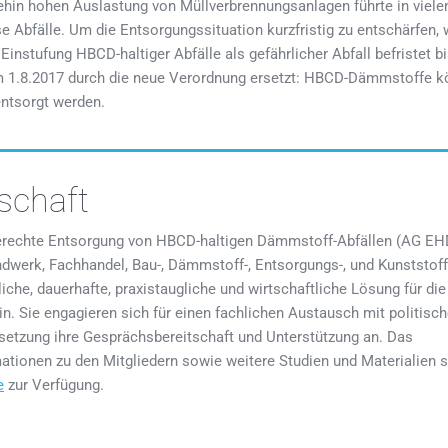
in hohen Auslastung von Müllverbrennungsanlagen führte in vielen
Abfälle. Um die Entsorgungssituation kurzfristig zu entschärfen, 
Einstufung HBCD-haltiger Abfälle als gefährlicher Abfall befristet b
m 1.8.2017 durch die neue Verordnung ersetzt: HBCD-Dämmstoffe 
entsorgt werden.
schaft
gerechte Entsorgung von HBCD-haltigen Dämmstoff-Abfällen (AG E
werk, Fachhandel, Bau-, Dämmstoff-, Entsorgungs-, und Kunststof
liche, dauerhafte, praxistaugliche und wirtschaftliche Lösung für die
. Sie engagieren sich für einen fachlichen Austausch mit politisc
msetzung ihre Gesprächsbereitschaft und Unterstützung an. Das
ationen zu den Mitgliedern sowie weitere Studien und Materialien 
e
zur Verfügung.